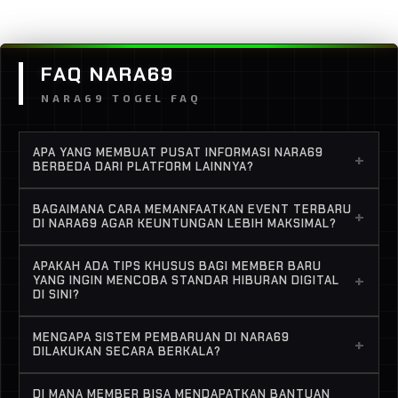
FAQ NARA69
NARA69 TOGEL FAQ
APA YANG MEMBUAT PUSAT INFORMASI NARA69
+
BERBEDA DARI PLATFORM LAINNYA?
Kami menyajikan pembaruan secara real-time
BAGAIMANA CARA MEMANFAATKAN EVENT TERBARU
+
langsung dari sistem pusat. Setiap perubahan
DI NARA69 AGAR KEUNTUNGAN LEBIH MAKSIMAL?
mekanisme, jadwal pemeliharaan server, hingga
Kuncinya adalah membaca detail regulasi yang
peluncuran fitur baru dikemas dengan panduan
APAKAH ADA TIPS KHUSUS BAGI MEMBER BARU
kami rilis di halaman ini. Setiap event memiliki
+
YANG INGIN MENCOBA STANDAR HIBURAN DIGITAL
yang ringkas dan mudah dipahami, sehingga
DI SINI?
karakteristik unik; dengan memahami syarat
member setia tidak akan ketinggalan momen
minimal, batas waktu, dan skema reward, Anda bisa
penting sedikit pun.
Sangat ada. Langkah pertama yang paling bijak
MENGAPA SISTEM PEMBARUAN DI NARA69
menyusun strategi bermain yang lebih cerdas dan
+
adalah menjelajahi menu edukasi di pusat informasi
DILAKUKAN SECARA BERKALA?
efisien untuk memperbesar peluang menang.
ini. Mulailah dengan modal kecil untuk membaca
Keamanan digital dan kenyamanan Anda adalah
ritme permainan, manfaatkan fasilitas demo jika
DI MANA MEMBER BISA MENDAPATKAN BANTUAN