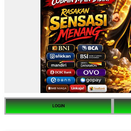
LOGIN