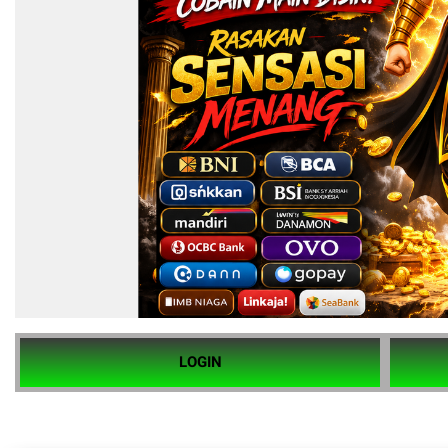
LOGIN