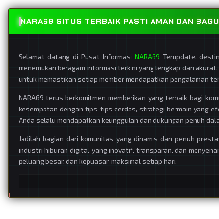
NARA69 SITUS TERBAIK PASTI AMAN DAN BAG
Selamat datang di Pusat Informasi
NARA69
Terupdate, destin
menemukan beragam informasi terkini yang lengkap dan akurat, 
untuk memastikan setiap member mendapatkan pengalaman terba
NARA69 terus berkomitmen memberikan yang terbaik bagi komu
kesempatan dengan tips-tips cerdas, strategi bermain yang efek
Anda selalu mendapatkan keunggulan dan dukungan penuh dalam 
Jadilah bagian dari komunitas yang dinamis dan penuh presta
industri hiburan digital yang inovatif, transparan, dan meny
peluang besar, dan kepuasan maksimal setiap hari.